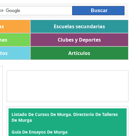
as
Escuelas secundarias
mas
Clubes y Deportes
ltos
Artículos
Listado De Cursos De Murga. Directorio De Talleres
De Murga
Guía De Ensayos De Murga