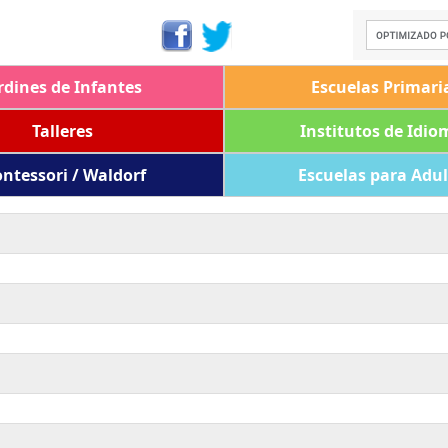
rdines de Infantes
Escuelas Primari
Talleres
Institutos de Idio
ntessori / Waldorf
Escuelas para Adu