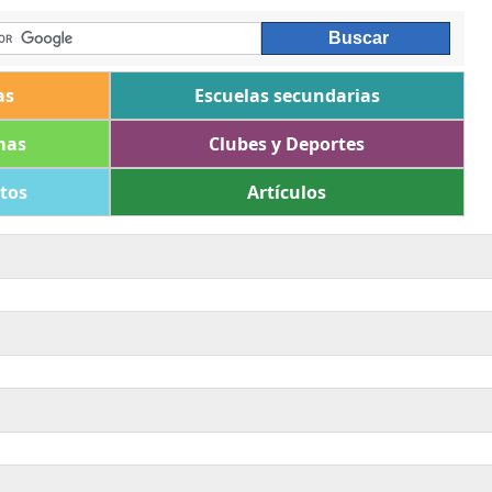
as
Escuelas secundarias
mas
Clubes y Deportes
ltos
Artículos