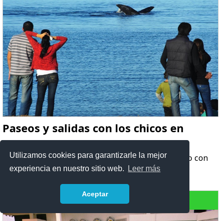
Paseos y salidas con los chicos en
Chubut
Utilizamos cookies para garantizarle la mejor
Ideas para salir en vacaciones de verano e invierno con
los chicos en Chubut.
experiencia en nuestro sitio web.
Leer más
Aceptar
Salidas con niños