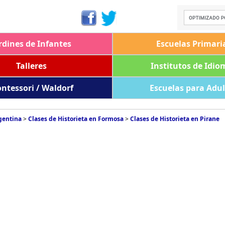
rdines de Infantes
Escuelas Primari
Talleres
Institutos de Idio
ntessori / Waldorf
Escuelas para Adu
rgentina
>
Clases de Historieta en Formosa
>
Clases de Historieta en Pirane