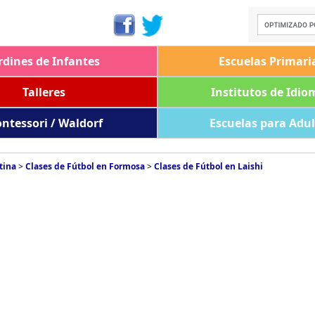
rdines de Infantes
Escuelas Primari
Talleres
Institutos de Idio
ntessori / Waldorf
Escuelas para Adu
tina
>
Clases de Fútbol en Formosa
>
Clases de Fútbol en Laishi