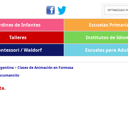
rdines de Infantes
Escuelas Primari
Talleres
Institutos de Idio
ntessori / Waldorf
Escuelas para Adu
rgentina
>
Clases de Animación en Formosa
Tucumancito
ta.