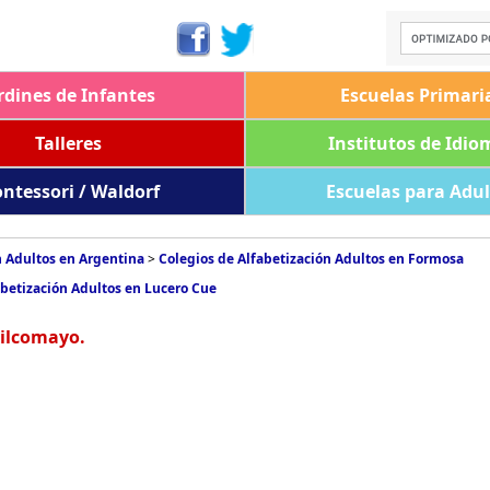
rdines de Infantes
Escuelas Primari
Talleres
Institutos de Idio
ntessori / Waldorf
Escuelas para Adu
n Adultos en Argentina
>
Colegios de Alfabetización Adultos en Formosa
abetización Adultos en Lucero Cue
Pilcomayo.